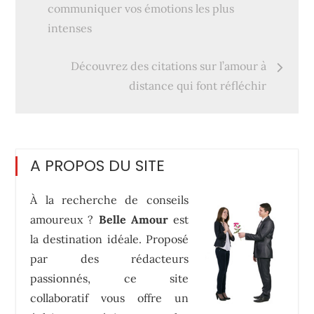
de
communiquer vos émotions les plus
intenses
l’article
Découvrez des citations sur l’amour à
distance qui font réfléchir
A PROPOS DU SITE
À la recherche de conseils
amoureux ?
Belle Amour
est
la destination idéale. Proposé
par des rédacteurs
passionnés, ce site
collaboratif vous offre un