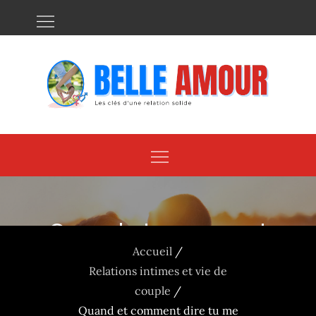
Skip
to
content
Quand et comment
Accueil
dire tu me manques à
Relations intimes et vie de
un homme pour
couple
Quand et comment dire tu me