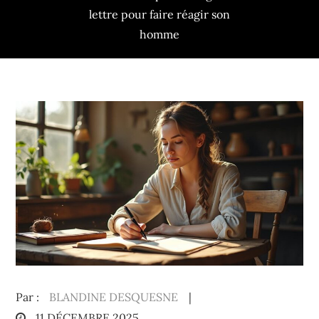
lettre pour faire réagir son
homme
Par :
BLANDINE DESQUESNE
Posted
11 DÉCEMBRE 2025