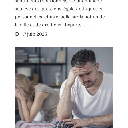
sentiments traditionnels. Ce phénomène
soulève des questions légales, éthiques et
personnelles, et interpelle sur la notion de
famille et de droit civil. Experts […]
Posted
17 juin 2025
on