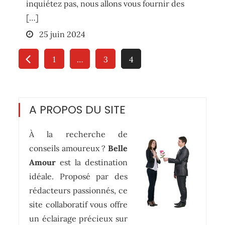
inquiétez pas, nous allons vous fournir des
[…]
Posted
25 juin 2024
on
Pagination
1
…
3
4
des
publications
A PROPOS DU SITE
À la recherche de
conseils amoureux ?
Belle
Amour
est la destination
idéale. Proposé par des
rédacteurs passionnés, ce
site collaboratif vous offre
un éclairage précieux sur